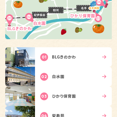
BLGきのかわ
01
白水園
02
ひかり保育園
03
栄寿苑
04